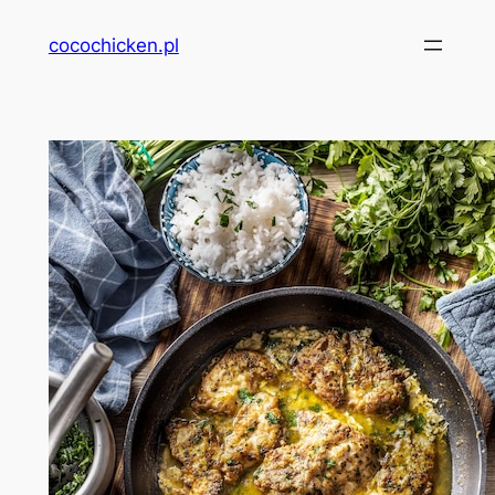
Przejdź
cocochicken.pl
do
treści