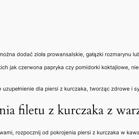
ożna dodać zioła prowansalskie, gałązki rozmarynu lu
ch jak czerwona papryka czy pomidorki koktajlowe, ni
zupełnienie dla piersi z kurczaka, tworząc zdrowe i syc
ia filetu z kurczaka z wa
wami, rozpocznij od pokrojenia piersi z kurczaka w kaw