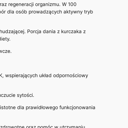
oraz regeneracji organizmu. W 100
wybór dla osób prowadzących aktywny tryb
hudzającej. Porcja dania z kurczaka z
iety.
wcze.
 K, wspierających układ odpornościowy
czucie sytości.
ą istotne dla prawidłowego funkcjonowania
i zdrowotne oraz pomóc w utrzymaniu