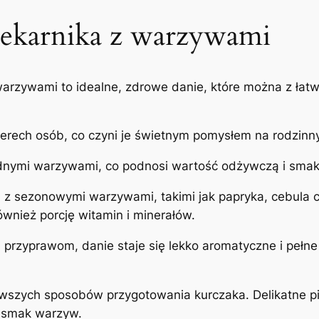
piekarnika z warzywami
 warzywami to idealne, zdrowe danie, które można z łat
terech osób, co czyni je świetnym pomysłem na rodzinn
nymi warzywami, co podnosi wartość odżywczą i sma
em z sezonowymi warzywami, takimi jak papryka, cebula 
również porcję witamin i minerałów.
y i przyprawom, danie staje się lekko aromatyczne i pe
rowszych sposobów przygotowania kurczaka. Delikatne 
y smak warzyw.