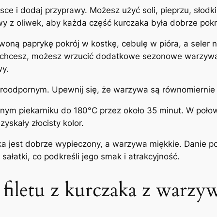
e i dodaj przyprawy. Możesz użyć soli, pieprzu, słodkie
wy z oliwek, aby każda część kurczaka była dobrze pok
ną paprykę pokrój w kostkę, cebulę w pióra, a seler na
li chcesz, możesz wrzucić dodatkowe sezonowe warzywa,
y.
aroodpornym. Upewnij się, że warzywa są równomiernie
ym piekarniku do 180°C przez około 35 minut. W połow
zyskały złocisty kolor.
ka jest dobrze wypieczony, a warzywa miękkie. Danie pod
ałatki, co podkreśli jego smak i atrakcyjność.
filetu z kurczaka z warzy