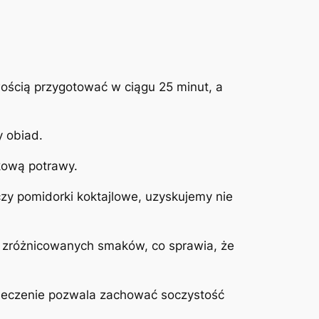
wością przygotować w ciągu 25 minut, a
y obiad.
kową potrawy.
czy pomidorki koktajlowe, uzyskujemy nie
łne zróżnicowanych smaków, co sprawia, że
pieczenie pozwala zachować soczystość