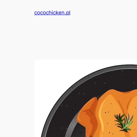
Przejdź
cocochicken.pl
do
treści