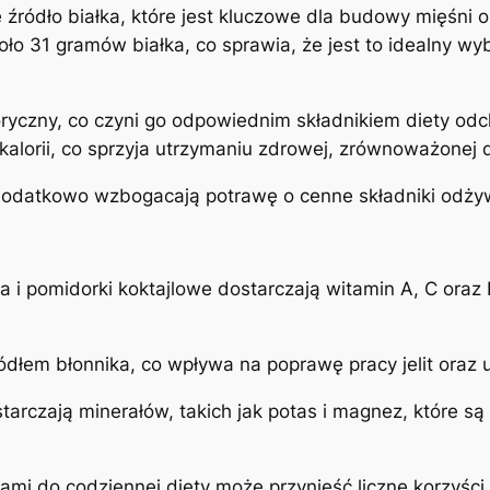
e źródło białka, które jest kluczowe dla budowy mięśni 
koło 31 gramów białka, co sprawia, że jest to idealny 
loryczny, co czyni go odpowiednim składnikiem diety odc
lorii, co sprzyja utrzymaniu zdrowej, zrównoważonej d
dodatkowo wzbogacają potrawę o cenne składniki odży
a i pomidorki koktajlowe dostarczają witamin A, C oraz
dłem błonnika, co wpływa na poprawę pracy jelit oraz u
starczają minerałów, takich jak potas i magnez, które s
ami do codziennej diety może przynieść liczne korzyśc