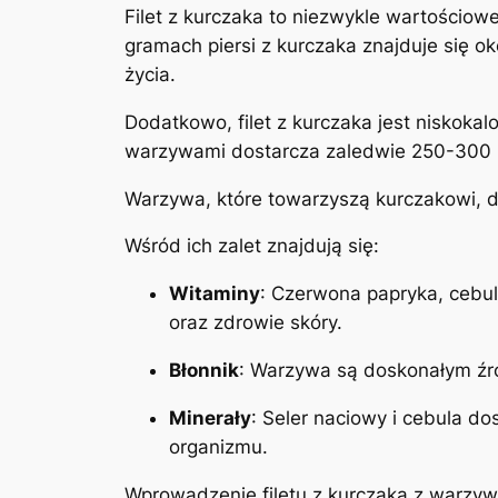
Filet z kurczaka to niezwykle wartościow
gramach piersi z kurczaka znajduje się o
życia.
Dodatkowo, filet z kurczaka jest niskoka
warzywami dostarcza zaledwie 250-300 ka
Warzywa, które towarzyszą kurczakowi, 
Wśród ich zalet znajdują się:
Witaminy
: Czerwona papryka, cebul
oraz zdrowie skóry.
Błonnik
: Warzywa są doskonałym źró
Minerały
: Seler naciowy i cebula do
organizmu.
Wprowadzenie filetu z kurczaka z warzyw