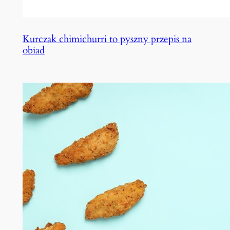
Kurczak chimichurri to pyszny przepis na
obiad