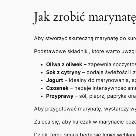
Jak zrobić marynatę
Aby stworzyć skuteczną marynatę do kur
Podstawowe składniki, które warto uwzgl
Oliwa z oliwek
– zapewnia soczysto
Sok z cytryny
– dodaje świeżości i 
Jogurt
– idealny do marynowania, spr
Czosnek
– nadaje intensywność sm
Przyprawy
– sól, pieprz, papryka ora
Aby przygotować marynatę, wystarczy wym
Zaleca się, aby kurczak w marynacie pozo
Dzięki temu smaki będą się lepiej wchłan