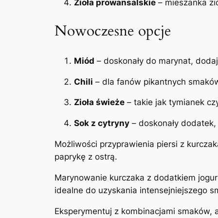
Zioła prowansalskie
– mieszanka zió
Nowoczesne opcje
Miód
– doskonały do marynat, dodaje
Chili
– dla fanów pikantnych smaków
Zioła świeże
– takie jak tymianek c
Sok z cytryny
– doskonały dodatek, 
Możliwości przyprawienia piersi z kurcz
paprykę z ostrą.
Marynowanie kurczaka z dodatkiem jogurtu
idealne do uzyskania intensejniejszego s
Eksperymentuj z kombinacjami smaków, a 