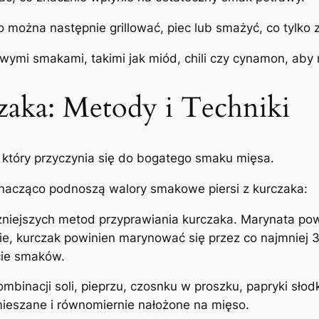
można następnie grillować, piec lub smażyć, co tylko 
mi smakami, takimi jak miód, chili czy cynamon, aby 
zaka: Metody i Techniki
 który przyczynia się do bogatego smaku mięsa.
 znacząco podnoszą walory smakowe piersi z kurczaka:
czniejszych metod przyprawiania kurczaka. Marynata pow
nie, kurczak powinien marynować się przez co najmniej 30
cie smaków.
mbinacji soli, pieprzu, czosnku w proszku, papryki sło
mieszane i równomiernie nałożone na mięso.