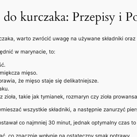
 do kurczaka: Przepisy i P
czaka, warto zwrócić uwagę na używane składniki oraz
ędnić w marynacie, to:
ść.
zmiękcza mięso.
awia, że mięso staje się delikatniejsze.
aku.
z zioła, takie jak tymianek, rozmaryn czy zioła prowansa
ieszać wszystkie składniki, a następnie zanurzyć pier
stawał co najmniej 30 minut, jednak optymalny czas to 
iać, co znacznie wpłynie na ostateczny smak potrawy.