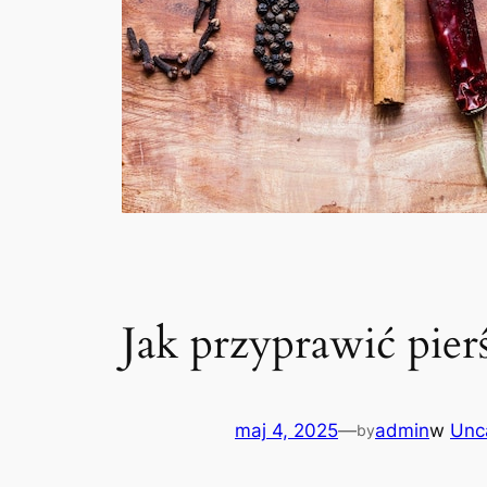
Jak przyprawić pie
maj 4, 2025
—
admin
w
Unc
by