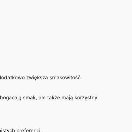
co dodatkowo zwiększa smakowitość
zbogacają smak, ale także mają korzystny
stych preferencji.