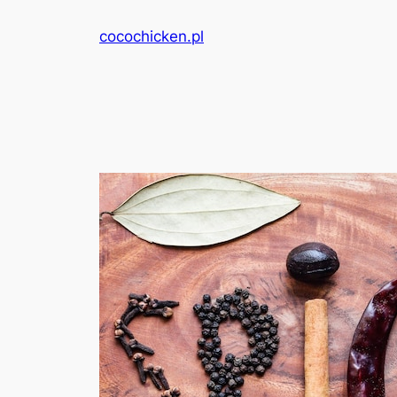
Przejdź
cocochicken.pl
do
treści