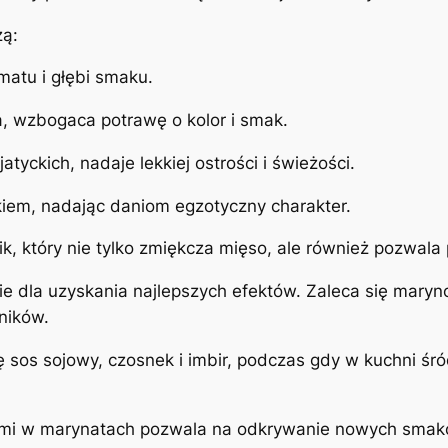
żą:
atu i głębi smaku.
ra, wzbogaca potrawę o kolor i smak.
tyckich, nadaje lekkiej ostrości i świeżości.
akiem, nadając daniom egzotyczny charakter.
k, który nie tylko zmiękcza mięso, ale również pozwala
 dla uzyskania najlepszych efektów. Zaleca się mary
ników.
ię sos sojowy, czosnek i imbir, podczas gdy w kuchni ś
mi w marynatach pozwala na odkrywanie nowych smaków