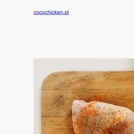
Przejdź
cocochicken.pl
do
treści