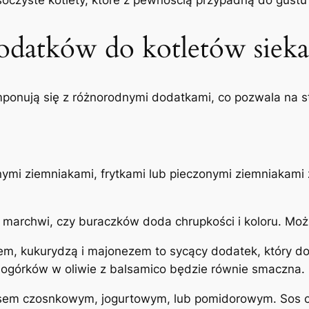
oczyste kotlety, które z pewnością przypadną do gustu 
odatków do kotletów siek
omponują się z różnorodnymi dodatkami, co pozwala na
nymi ziemniakami, frytkami lub pieczonymi ziemniakami z
 marchwi, czy buraczków doda chrupkości i koloru. Moż
iem, kukurydzą i majonezem to sycący dodatek, który do
i ogórków w oliwie z balsamico będzie równie smaczna.
sem czosnkowym, jogurtowym, lub pomidorowym. Sos cz