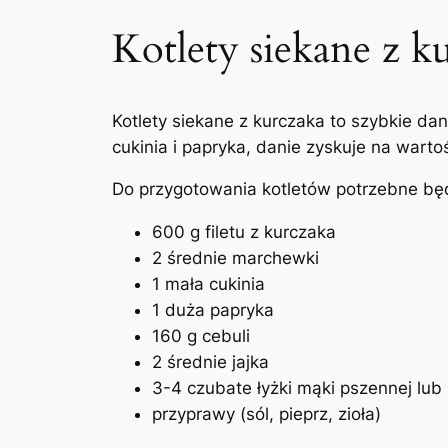
Kotlety siekane z 
Kotlety siekane z kurczaka to szybkie da
cukinia i papryka, danie zyskuje na wart
Do przygotowania kotletów potrzebne bę
600 g filetu z kurczaka
2 średnie marchewki
1 mała cukinia
1 duża papryka
160 g cebuli
2 średnie jajka
3-4 czubate łyżki mąki pszennej lub
przyprawy (sól, pieprz, zioła)