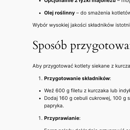
Opcjonalnie 2 łyżki majonezu
– mog
Olej roślinny
– do smażenia kotletów
Wybór wysokiej jakości składników istotn
Sposób przygotowan
Aby przygotować kotlety siekane z kurcza
Przygotowanie składników
:
Weź 600 g filetu z kurczaka lub indy
Dodaj 160 g cebuli cukrowej, 100 g s
papryka.
Przyprawianie
: