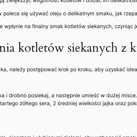
ą zwiększyć wilgotność kotletów i dodać im delikatnośc
 poleca się używać oleju o delikatnym smaku, jak rzep
ie wpłynie na finalny smak kotletów siekanych, czynią
ia kotletów siekanych z k
ka, należy postępować krok po kroku, aby uzyskać idealn
ka i drobno posiekaj, a następnie umieść w dużej misce
tartego żółtego sera, 2 średniej wielkości jajka oraz p