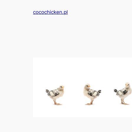
Przejdź
cocochicken.pl
do
treści