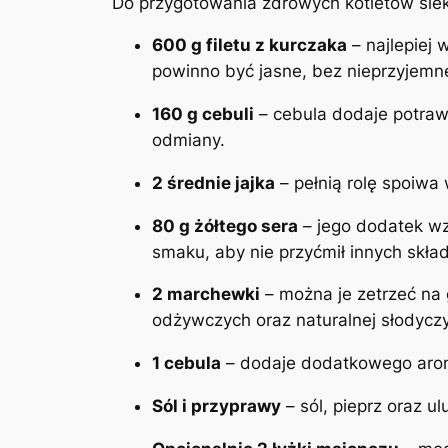
Do przygotowania zdrowych kotletów sie
600 g filetu z kurczaka
– najlepiej 
powinno być jasne, bez nieprzyjemn
160 g cebuli
– cebula dodaje potrawi
odmiany.
2 średnie jajka
– pełnią rolę spoiwa
80 g żółtego sera
– jego dodatek wz
smaku, aby nie przyćmił innych skła
2 marchewki
– można je zetrzeć na 
odżywczych oraz naturalnej słodyczy
1 cebula
– dodaje dodatkowego aroma
Sól i przyprawy
– sól, pieprz oraz u