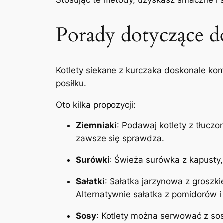
Stosując te metody, uzyskasz smaczne i s
Porady dotyczące d
Kotlety siekane z kurczaka doskonale k
posiłku.
Oto kilka propozycji:
Ziemniaki
: Podawaj kotlety z tłuczo
zawsze się sprawdza.
Surówki
: Świeża surówka z kapusty,
Sałatki
: Sałatka jarzynowa z groszk
Alternatywnie sałatka z pomidorów 
Sosy
: Kotlety można serwować z so