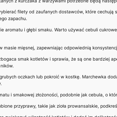
kanych z kurczaka z warzywami potrzebne będą następu
wybierać filety od zaufanych dostawców, które cechują
ego zapachu.
e aromatu i głębi smaku. Warto używać cebuli cukrowej, 
 w masie mięsnej, zapewniając odpowiednią konsystencję
bogaca smak kotletów i sprawia, że są one bardziej a
dników.
grubych oczkach lub pokroić w kostkę. Marchewka doda
.
tu i smakowej złożoności, podobnie jak cebula, o któ
lubione przyprawy, takie jak zioła prowansalskie, podkre