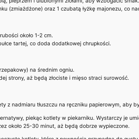
olą, pieprzem i ulubionymi ziołami, aby wzbogacić smak
u (zmiażdżone) oraz 1 czubatą łyżkę majonezu, co nada
rubości około 1-2 cm.
bułce tartej, co doda dodatkowej chrupkości.
. rzepakowy) na średnim ogniu.
ej strony, aż będą złociste i mięso straci surowość.
ty z nadmiaru tłuszczu na ręczniku papierowym, aby był
rnatywy, piekąc kotlety w piekarniku. Wystarczy je um
rzez około 25-30 minut, aż będą dobrze wypieczone.