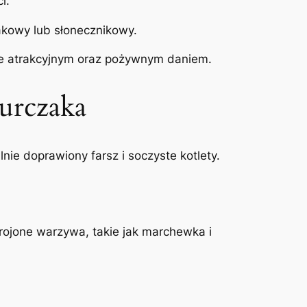
i.
akowy lub słonecznikowy.
c je atrakcyjnym oraz pożywnym daniem.
urczaka
ie doprawiony farsz i soczyste kotlety.
.
okrojone warzywa, takie jak marchewka i