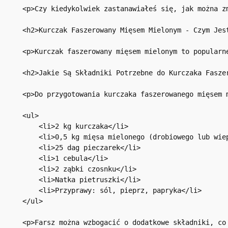
<p>Czy kiedykolwiek zastanawiałeś się, jak można z
<h2>Kurczak Faszerowany Mięsem Mielonym - Czym Jest
<p>Kurczak faszerowany mięsem mielonym to popularn
<h2>Jakie Są Składniki Potrzebne do Kurczaka Faszer
<p>Do przygotowania kurczaka faszerowanego mięsem m
<ul>

    <li>2 kg kurczaka</li>

    <li>0,5 kg mięsa mielonego (drobiowego lub wiep
    <li>25 dag pieczarek</li>

    <li>1 cebula</li>

    <li>2 ząbki czosnku</li>

    <li>Natka pietruszki</li>

    <li>Przyprawy: sól, pieprz, papryka</li>

</ul>

<p>Farsz można wzbogacić o dodatkowe składniki, co