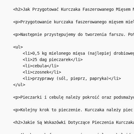
<h2>Jak Przygotować Kurczaka Faszerowanego Mięsem M
<p>Przygotowanie kurczaka faszerowanego mięsem mie
<p>Następnie przystępujemy do tworzenia farszu. Pot
<ul>

    <li>0,5 kg mielonego mięsa (najlepiej drobioweg
    <li>25 dag pieczarek</li>

    <li>cebula</li>

    <li>czosnek</li>

    <li>przyprawy (sól, pieprz, papryka)</li>

</ul>

<p>Pieczarki i cebulę należy pokroić oraz podsmaży
<p>Kolejny krok to pieczenie. Kurczaka należy piec
<h2>Jakie Są Wskazówki Dotyczące Pieczenia Kurczaka