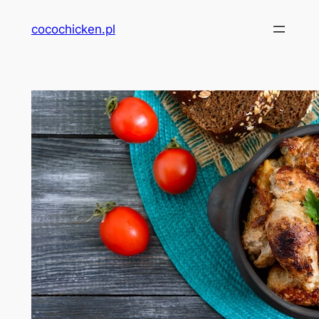
Przejdź
cocochicken.pl
do
treści