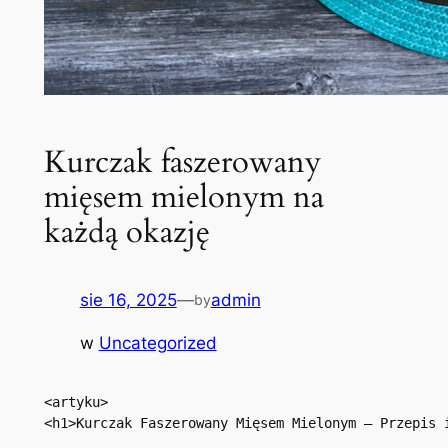
Kurczak faszerowany
mięsem mielonym na
każdą okazję
sie 16, 2025
—
admin
by
w
Uncategorized
<artyku>

<h1>Kurczak Faszerowany Mięsem Mielonym – Przepis i