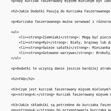
<p>Aby kurczak faszerowany mięsem mielonym był ide
<h2>Jakie Dodatki Pasują do Kurczaka Faszerowanego 
<p>Kurczaka faszerowanego można serwować z różnoro
<ul>

    <li><strong>Ziemniaki</strong>: Mogą być piecz
    <li><strong>Ryż</strong>: Biały, brązowy lub d
    <li><strong>Świeże sałatki</strong>: Mieszanka
    <li><strong>Gotowane warzywa</strong>: Brokuły
</ul>

<p>Dodatki te uczynią danie jeszcze bardziej atrak
<h2>FAQ</h2>

<h3>Czym jest kurczak faszerowany mięsem mielonym?<
<p><strong>A:</strong> Kurczak faszerowany mięsem 
<h3>Jakie składniki są potrzebne do kurczaka faszer
<p><strong>A:</strong> Do przygotowania kurczaka p