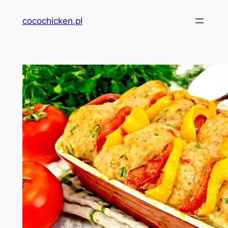
Przejdź
cocochicken.pl
do
treści