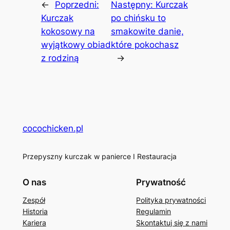
←
Poprzedni:
Następny:
Kurczak
Kurczak
po chińsku to
kokosowy na
smakowite danie,
wyjątkowy obiad
które pokochasz
z rodziną
→
cocochicken.pl
Przepyszny kurczak w panierce I Restauracja
O nas
Prywatność
Zespół
Polityka prywatności
Historia
Regulamin
Kariera
Skontaktuj się z nami