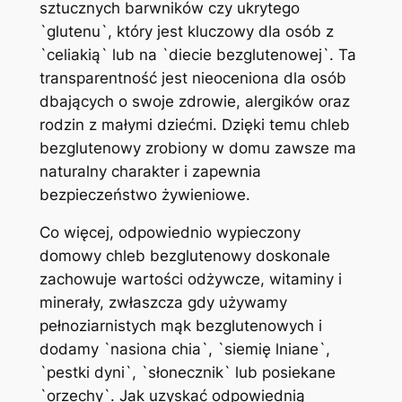
sztucznych barwników czy ukrytego
`glutenu`, który jest kluczowy dla osób z
`celiakią` lub na `diecie bezglutenowej`. Ta
transparentność jest nieoceniona dla osób
dbających o swoje zdrowie, alergików oraz
rodzin z małymi dziećmi. Dzięki temu chleb
bezglutenowy zrobiony w domu zawsze ma
naturalny charakter i zapewnia
bezpieczeństwo żywieniowe.
Co więcej, odpowiednio wypieczony
domowy chleb bezglutenowy doskonale
zachowuje wartości odżywcze, witaminy i
minerały, zwłaszcza gdy używamy
pełnoziarnistych mąk bezglutenowych i
dodamy `nasiona chia`, `siemię lniane`,
`pestki dyni`, `słonecznik` lub posiekane
`orzechy`. Jak uzyskać odpowiednią