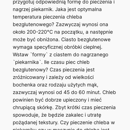
przygotuj odpowiednią formę do pieczenia i
nagrzej piekarnik. Jaka jest optymalna
temperatura pieczenia chleba
bezglutenowego? Zazwyczaj wynosi ona
około 200-220°C na początku, a następnie
może być obniżona. Ciasto bezglutenowe
wymaga specyficznej obróbki cieplnej.
Wstaw `formy` z ciastem do nagrzanego
`piekarnika`. Ile czasu piec chleb
bezglutenowy? Czas pieczenia jest
zróżnicowany i zależy od wielkości
bochenka oraz rodzaju użytych mąk,
zazwyczaj wynosi od 45 do 60 minut. Chleb
powinien być dobrze upieczony i mieć
chrupiącą skórkę. Zbyt krótki czas pieczenia
spowoduje, że będzie zakalec i utratę
pożądanej tekstury. Czy pieczenie chleba w
piekarniku czy w maszynie do chleba jest