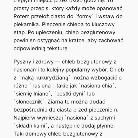
ciepłym miejscu przez około godzinę. To
prosty przepis, który każdy może opanować.
Potem przełóż ciasto do `formy` i wstaw do
piekarnika. Pieczenie chleba to kluczowy
etap. Po upieczeniu, chleb bezglutenowy
powinien ostygnąć na kratce, aby zachować
odpowiednią teksturę.
Pyszny i zdrowy — chleb bezglutenowy z
nasionami to kolejny popularny wybór. Chleb
z `mąką kukurydzianą` można wzbogacić o
różne `nasiona`, takie jak `nasiona chia`,
`siemię lniane`, `pestki dyni` lub
`słonecznik`. Ziarna te można dodać
bezpośrednio do ciasta przed pieczeniem.
Najpierw wymieszaj `nasiona` z suchymi
`składnikami`, a następnie dodaj płynne.
Taki domowy chleb bezglutenowy z