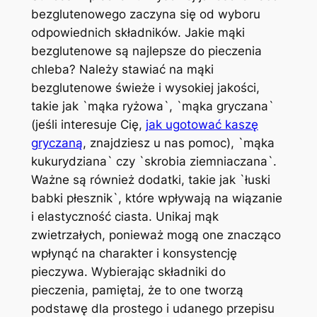
bezglutenowego zaczyna się od wyboru
odpowiednich składników. Jakie mąki
bezglutenowe są najlepsze do pieczenia
chleba? Należy stawiać na mąki
bezglutenowe świeże i wysokiej jakości,
takie jak `mąka ryżowa`, `mąka gryczana`
(jeśli interesuje Cię,
jak ugotować kaszę
gryczaną
, znajdziesz u nas pomoc), `mąka
kukurydziana` czy `skrobia ziemniaczana`.
Ważne są również dodatki, takie jak `łuski
babki płesznik`, które wpływają na wiązanie
i elastyczność ciasta. Unikaj mąk
zwietrzałych, ponieważ mogą one znacząco
wpłynąć na charakter i konsystencję
pieczywa. Wybierając składniki do
pieczenia, pamiętaj, że to one tworzą
podstawę dla prostego i udanego przepisu