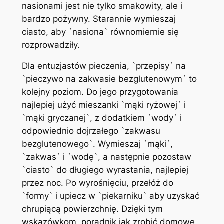
nasionami jest nie tylko smakowity, ale i
bardzo pożywny. Starannie wymieszaj
ciasto, aby `nasiona` równomiernie się
rozprowadziły.
Dla entuzjastów pieczenia, `przepisy` na
`pieczywo na zakwasie bezglutenowym` to
kolejny poziom. Do jego przygotowania
najlepiej użyć mieszanki `mąki ryżowej` i
`mąki gryczanej`, z dodatkiem `wody` i
odpowiednio dojrzałego `zakwasu
bezglutenowego`. Wymieszaj `mąki`,
`zakwas` i `wodę`, a następnie pozostaw
`ciasto` do długiego wyrastania, najlepiej
przez noc. Po wyrośnięciu, przełóż do
`formy` i upiecz w `piekarniku` aby uzyskać
chrupiącą powierzchnię. Dzięki tym
wskazówkom, poradnik jak zrobić domowe