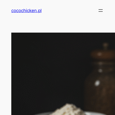
Przejdź
cocochicken.pl
do
treści