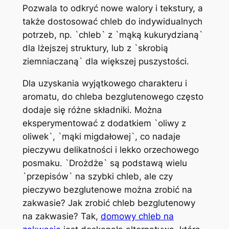
Pozwala to odkryć nowe walory i tekstury, a
także dostosować chleb do indywidualnych
potrzeb, np. `chleb` z `mąką kukurydzianą`
dla lżejszej struktury, lub z `skrobią
ziemniaczaną` dla większej puszystości.
Dla uzyskania wyjątkowego charakteru i
aromatu, do chleba bezglutenowego często
dodaje się różne składniki. Można
eksperymentować z dodatkiem `oliwy z
oliwek`, `mąki migdałowej`, co nadaje
pieczywu delikatności i lekko orzechowego
posmaku. `Drożdże` są podstawą wielu
`przepisów` na szybki chleb, ale czy
pieczywo bezglutenowe można zrobić na
zakwasie? Jak zrobić chleb bezglutenowy
na zakwasie? Tak,
domowy chleb na