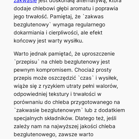
zakwasie
jest doskonałą alternatywą, która
dodaje chlebowi głębi aromatu i poprawia
jego trwałość. Pamiętaj, że `zakwas
bezglutenowy` wymaga regularnego
dokarmiania i cierpliwości, ale efekt
końcowy jest warty wysiłku.
Warto jednak pamiętać, że uproszczenie
`przepisu` na chleb bezglutenowy jest
pewnym kompromisem. Chociaż prosty
przepis może oszczędzić `czas` i wysiłek,
wiąże się z ryzykiem utraty pełni walorów,
odpowiedniej tekstury i trwałości w
porównaniu do chleba przygotowanego na
`zakwasie bezglutenowym` lub z dodatkiem
specjalnych składników. Dlatego też, jeśli
zależy nam na najwyższej jakości chleba
bezglutenowego, zawsze warto