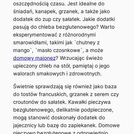
oszczędnością czasu. Jest idealne do
śniadań, kanapek, grzanek, a także jako
dodatek do zup czy sałatek. Jakie dodatki
pasują do chleba bezglutenowego? Warto
eksperymentować z różnorodnymi
smarowidłami, takimi jak `chutney z
mango`, `masło czosnkowe`, a może
domowy majonez
? Wrzucając świeżo
upieczony chleb na stół, pamiętaj o jego
walorach smakowych i zdrowotnych.
Świetnie sprawdzają się również jako baza
do tostów francuskich, grzanek z serem czy
croutonów do sałatek. Kawałki pieczywa
bezglutenowego, delikatnie podpieczone,
mogą stanowić doskonały dodatek do
jajecznicy lub bazę do zapiekanek. Domowe
pieczywo bezglutenowe z odpowiednio