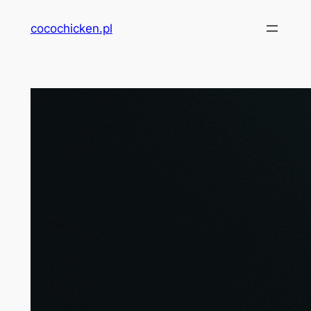
Przejdź
cocochicken.pl
do
treści