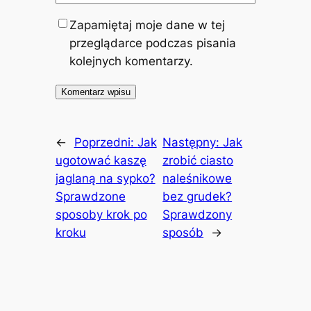
Zapamiętaj moje dane w tej
przeglądarce podczas pisania
kolejnych komentarzy.
←
Poprzedni:
Jak
Następny:
Jak
ugotować kaszę
zrobić ciasto
jaglaną na sypko?
naleśnikowe
Sprawdzone
bez grudek?
sposoby krok po
Sprawdzony
kroku
sposób
→