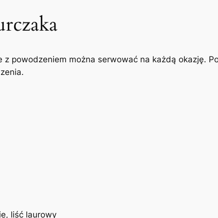
kurczaka
tóre z powodzeniem można serwować na każdą okazję. P
zenia.
ie, liść laurowy