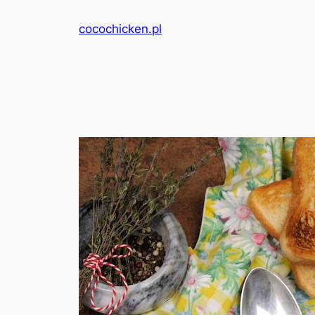
Przejdź
cocochicken.pl
do
treści