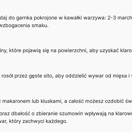
daj do garnka pokrojone w kawałki warzywa: 2-3 marche
 wzbogacenia smaku.
ny, które pojawią się na powierzchni, aby uzyskać klaro
rosół przez gęste sito, aby oddzielić wywar od mięsa i
z makaronem lub kluskami, a całość możesz ozdobić świ
 oraz dbałość o zbieranie szumowin wpływają na klaro
ar, który zachwyci każdego.