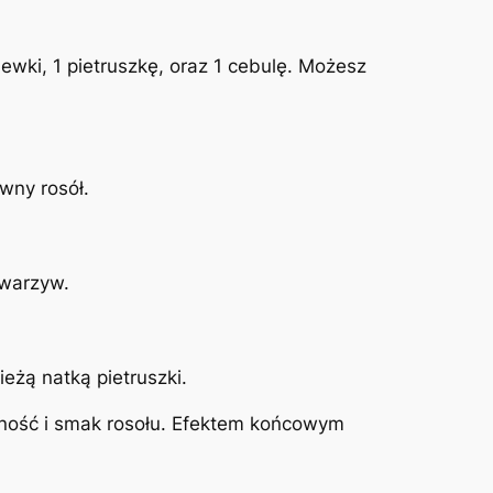
wki, 1 pietruszkę, oraz 1 cebulę. Możesz
wny rosół.
 warzyw.
eżą natką pietruszki.
wność i smak rosołu. Efektem końcowym