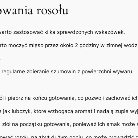
wania rosołu
, warto zastosować kilka sprawdzonych wskazówek.
to moczyć mięso przez około 2 godziny w zimnej wodzi
.
t regularne zbieranie szumowin z powierzchni wywaru.
sól i pieprz na końcu gotowania, co pozwoli zachować ic
ie jak lubczyk, które wzbogacą aromat i nadają zupie w
i ziół na początku gotowania, ponieważ ich smak może s
otować rosołu na zbyt dużym ogniu, co może prowadzić