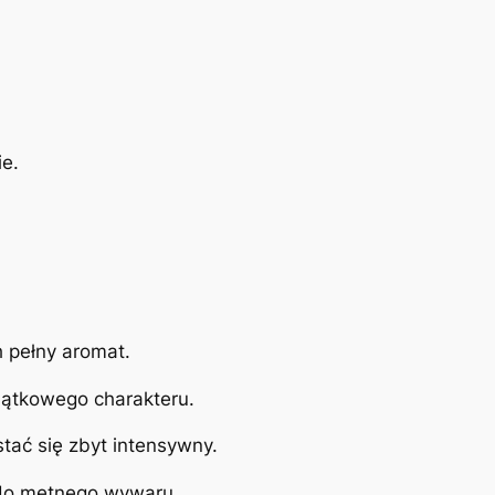
e.
h pełny aromat.
yjątkowego charakteru.
tać się zbyt intensywny.
 do mętnego wywaru.