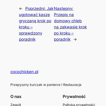
←
Poprzedni:
Jak
Następny:
ugotować kaszę
Przepis na
gryczaną krok po
domowy chleb
kroku –
na zakwasie krok
sprawdzony
po kroku –
poradnik
poradnik
→
cocochicken.pl
Przepyszny kurczak w panierce I Restauracja
O nas
Prywatność
Zespół
Polityka prywatności