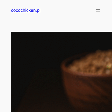
Przejdź
cocochicken.pl
do
treści