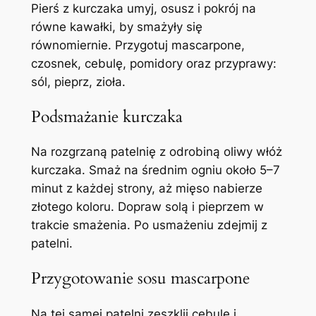
Pierś z kurczaka umyj, osusz i pokrój na
równe kawałki, by smażyły się
równomiernie. Przygotuj mascarpone,
czosnek, cebulę, pomidory oraz przyprawy:
sól, pieprz, zioła.
Podsmażanie kurczaka
Na rozgrzaną patelnię z odrobiną oliwy włóż
kurczaka. Smaż na średnim ogniu około 5–7
minut z każdej strony, aż mięso nabierze
złotego koloru. Dopraw solą i pieprzem w
trakcie smażenia. Po usmażeniu zdejmij z
patelni.
Przygotowanie sosu mascarpone
Na tej samej patelni zeszklij cebulę i