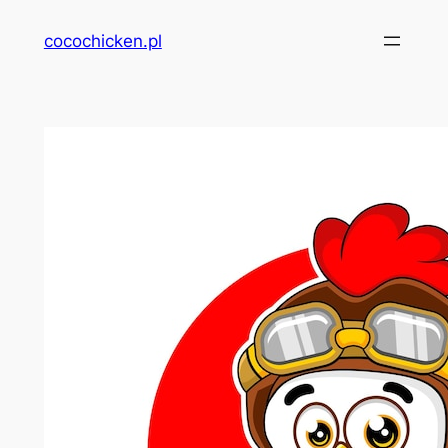
Przejdź
cocochicken.pl
do
treści