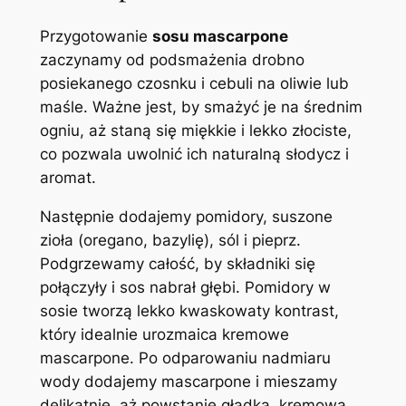
Przygotowanie
sosu mascarpone
zaczynamy od podsmażenia drobno
posiekanego czosnku i cebuli na oliwie lub
maśle. Ważne jest, by smażyć je na średnim
ogniu, aż staną się miękkie i lekko złociste,
co pozwala uwolnić ich naturalną słodycz i
aromat.
Następnie dodajemy pomidory, suszone
zioła (oregano, bazylię), sól i pieprz.
Podgrzewamy całość, by składniki się
połączyły i sos nabrał głębi. Pomidory w
sosie tworzą lekko kwaskowaty kontrast,
który idealnie urozmaica kremowe
mascarpone. Po odparowaniu nadmiaru
wody dodajemy mascarpone i mieszamy
delikatnie, aż powstanie gładka, kremowa