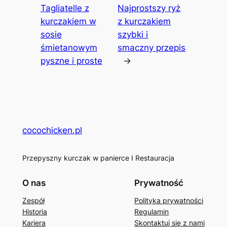
Tagliatelle z
Najprostszy ryż
kurczakiem w
z kurczakiem
sosie
szybki i
śmietanowym
smaczny przepis
pyszne i proste
→
cocochicken.pl
Przepyszny kurczak w panierce I Restauracja
O nas
Prywatność
Zespół
Polityka prywatności
Historia
Regulamin
Kariera
Skontaktuj się z nami