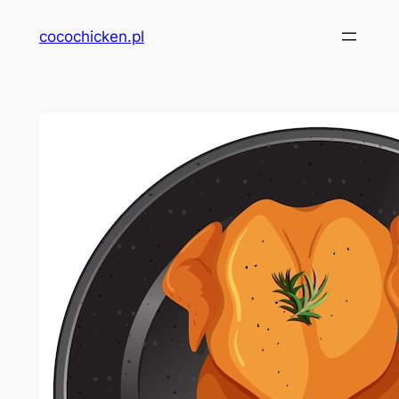
Przejdź
cocochicken.pl
do
treści