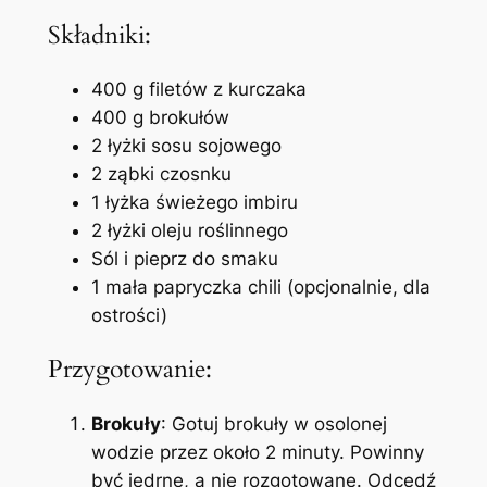
Składniki:
400 g filetów z kurczaka
400 g brokułów
2 łyżki sosu sojowego
2 ząbki czosnku
1 łyżka świeżego imbiru
2 łyżki oleju roślinnego
Sól i pieprz do smaku
1 mała papryczka chili (opcjonalnie, dla
ostrości)
Przygotowanie:
Brokuły
: Gotuj brokuły w osolonej
wodzie przez około 2 minuty. Powinny
być jędrne, a nie rozgotowane. Odcedź