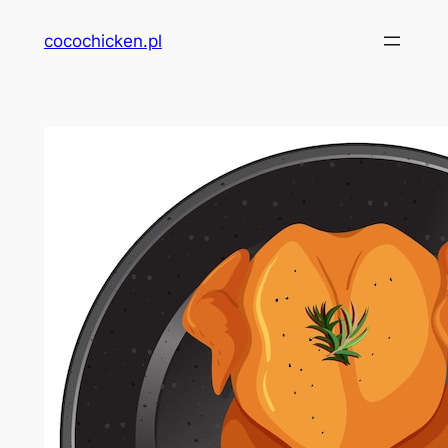
Przejdź
cocochicken.pl
do
treści