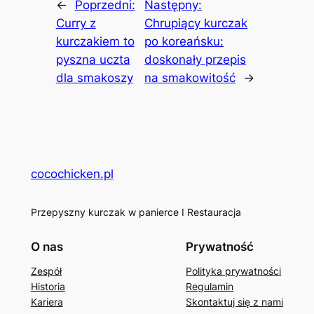
←
Poprzedni:
Następny:
Curry z
Chrupiący kurczak
kurczakiem to
po koreańsku:
pyszna uczta
doskonały przepis
dla smakoszy
na smakowitość
→
cocochicken.pl
Przepyszny kurczak w panierce I Restauracja
O nas
Prywatność
Zespół
Polityka prywatności
Historia
Regulamin
Kariera
Skontaktuj się z nami