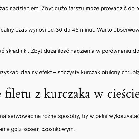
ążać nadzieniem. Zbyt dużo farszu może prowadzić do ro
Idealny czas wynosi od 30 do 45 minut. Warto obserwowa
ać składniki. Zbyt duża ilość nadzienia w porównaniu d
zyskać idealny efekt – soczysty kurczak otulony chrupi
filetu z kurczaka w cieści
żna serwować na różne sposoby, by w pełni wykorzystać 
danie go z sosem czosnkowym.