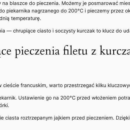
ty na blaszce do pieczenia. Możemy je posmarować mies
o piekarnika nagrzanego do 200°C i pieczemy przez oko
ednią temperaturę.
ia — chrupiące ciasto i soczysty kurczak to klucz do u
 pieczenia filetu z kurcza
w cieście francuskim, warto przestrzegać kilku kluczo
iekarnik. Ustawienie go na 200°C przed włożeniem pot
rki.
ciasta roztrzepanym jajkiem przed pieczeniem. Dzięki t