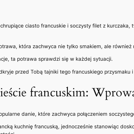
chrupiące ciasto francuskie i soczysty filet z kurczak
 potrawa, która zachwyca nie tylko smakiem, ale równie
cje, ta potrawa sprawdzi się w każdej sytuacji.
odkryje przed Tobą tajniki tego francuskiego przysmaku 
cieście francuskim: Wprow
 popularne danie, które zachwyca połączeniem soczysteg
ancką kuchnię francuską, jednocześnie stanowiąc dosk