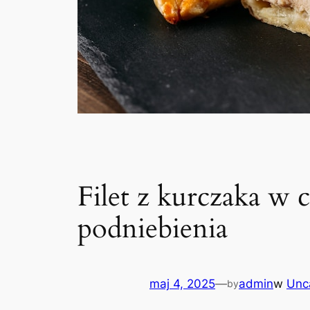
Filet z kurczaka w 
podniebienia
maj 4, 2025
—
admin
w
Unc
by