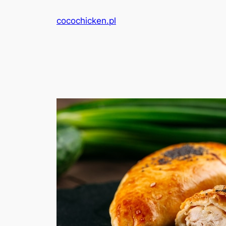
Przejdź
cocochicken.pl
do
treści