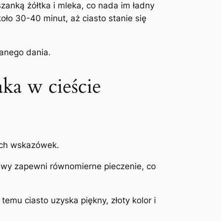
zanką żółtka i mleka, co nada im ładny
ło 30-40 minut, aż ciasto stanie się
danego dania.
ka w cieście
wych wskazówek.
rawy zapewni równomierne pieczenie, co
emu ciasto uzyska piękny, złoty kolor i