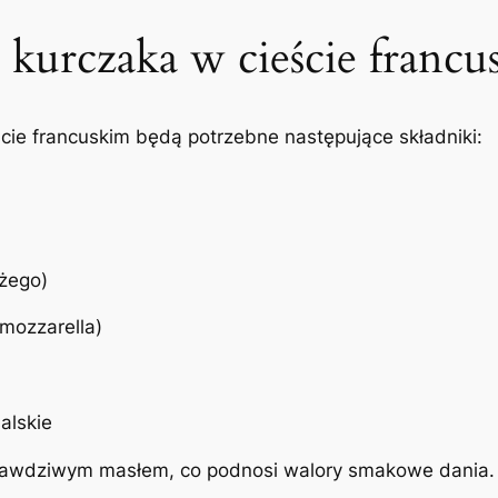
z kurczaka w cieście franc
ście francuskim będą potrzebne następujące składniki:
żego)
 mozzarella)
alskie
 prawdziwym masłem, co podnosi walory smakowe dania.