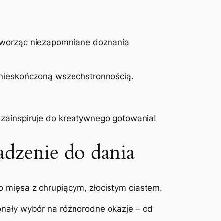
a, tworząc niezapomniane doznania
ż nieskończoną wszechstronnością.
i zainspiruje do kreatywnego gotowania!
adzenie do dania
o mięsa z chrupiącym, złocistym ciastem.
onały wybór na różnorodne okazje – od