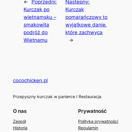
←
Poprzedni:
Następny:
Kurczak po
Kurczak
wietnamsku –
pomarańczowy to
smakowita
wyjątkowe danie,
podróż do
które zachwyca
Wietnamu
→
cocochicken.pl
Przepyszny kurczak w panierce I Restauracja
O nas
Prywatność
Zespół
Polityka prywatności
Historia
Regulamin