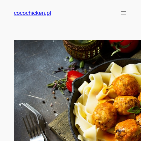
Przejdź
cocochicken.pl
do
treści