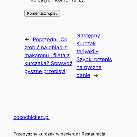
Następny:
←
Poprzedni:
Co
Kurczak
zrobić na obiad z
teriyaki –
makaronu i fileta z
Szybki przepis
kurczaka? Sprawdź
na pyszne
pyszne przepisy!
danie
→
cocochicken.pl
Przepyszny kurczak w panierce I Restauracja