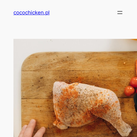
Przejdź
cocochicken.pl
do
treści