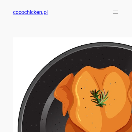
Przejdź
cocochicken.pl
do
treści