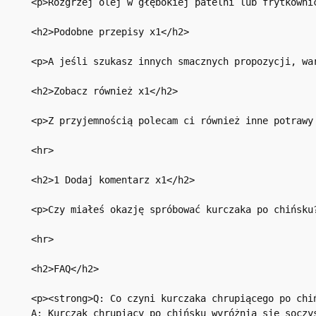
<p>Rozgrzej olej w głębokiej patelni lub frytkowni
<h2>Podobne przepisy x1</h2>

<p>A jeśli szukasz innych smacznych propozycji, wa
<h2>Zobacz również x1</h2>

<p>Z przyjemnością polecam ci również inne potrawy
<hr>

<h2>1 Dodaj komentarz x1</h2>

<p>Czy miałeś okazję spróbować kurczaka po chińsku
<hr>

<h2>FAQ</h2>

<p><strong>Q: Co czyni kurczaka chrupiącego po chiń
A: Kurczak chrupiący po chińsku wyróżnia się soczy