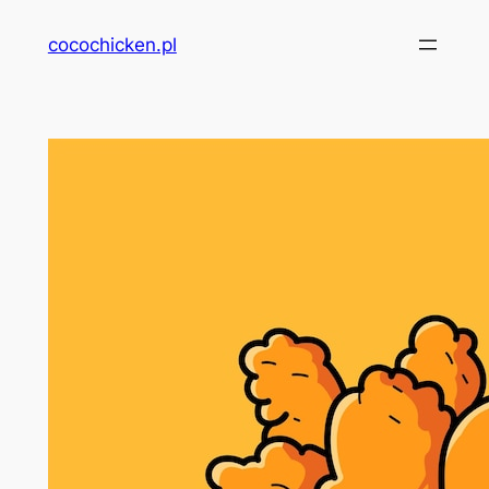
Przejdź
cocochicken.pl
do
treści