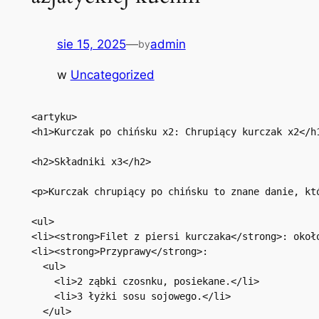
sie 15, 2025
—
admin
by
w
Uncategorized
<artyku>

<h1>Kurczak po chińsku x2: Chrupiący kurczak x2</h1
<h2>Składniki x3</h2>

<p>Kurczak chrupiący po chińsku to znane danie, kt
<ul>

<li><strong>Filet z piersi kurczaka</strong>: około
<li><strong>Przyprawy</strong>: 

  <ul>

    <li>2 ząbki czosnku, posiekane.</li>

    <li>3 łyżki sosu sojowego.</li>

  </ul>
