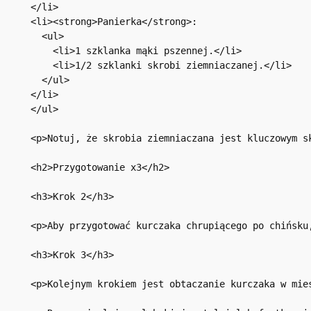
</li>

<li><strong>Panierka</strong>: 

  <ul>

    <li>1 szklanka mąki pszennej.</li>

    <li>1/2 szklanki skrobi ziemniaczanej.</li>

  </ul>

</li>

</ul>

<p>Notuj, że skrobia ziemniaczana jest kluczowym s
<h2>Przygotowanie x3</h2>

<h3>Krok 2</h3>

<p>Aby przygotować kurczaka chrupiącego po chińsku
<h3>Krok 3</h3>

<p>Kolejnym krokiem jest obtaczanie kurczaka w mie