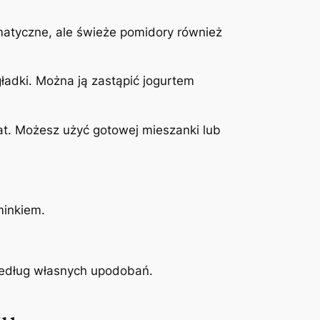
omatyczne, ale świeże pomidory również
gładki. Można ją zastąpić jogurtem
at. Możesz użyć gotowej mieszanki lub
minkiem.
ć według własnych upodobań.