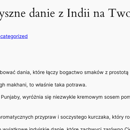
yszne danie z Indii na Two
categorized
óbować dania, które łączy bogactwo smaków z prostotą
gh makhani, to właśnie taka potrawa.
nu Punjaby, wyróżnia się niezwykle kremowym sosem po
romatycznych przypraw i soczystego kurczaka, który ro
o wyjątkowe indyjskie danie, które zachwyci zarówno Cie