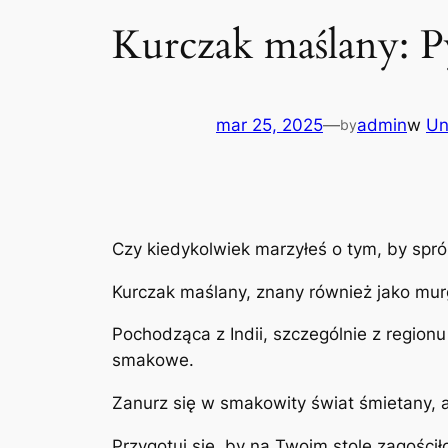
Kurczak maślany: P
mar 25, 2025
—
admin
w
Un
by
Czy kiedykolwiek marzyłeś o tym, by spr
Kurczak maślany, znany również jako mur
Pochodząca z Indii, szczególnie z regio
smakowe.
Zanurz się w smakowity świat śmietany, a
Przygotuj się, by na Twoim stole zagościł