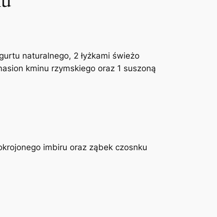
ku
gurtu naturalnego, 2 łyżkami świeżo
 nasion kminu rzymskiego oraz 1 suszoną
pokrojonego imbiru oraz ząbek czosnku