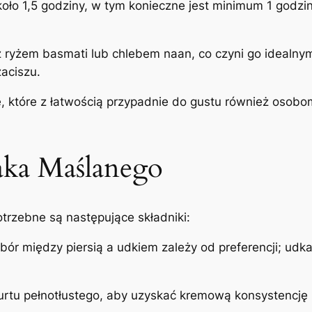
oło 1,5 godziny, w tym konieczne jest minimum 1 godz
z ryżem basmati lub chlebem naan, co czyni go idealn
aciszu.
e, które z łatwością przypadnie do gustu również osobo
aka Maślanego
rzebne są następujące składniki:
bór między piersią a udkiem zależy od preferencji; udk
gurtu pełnotłustego, aby uzyskać kremową konsystencję