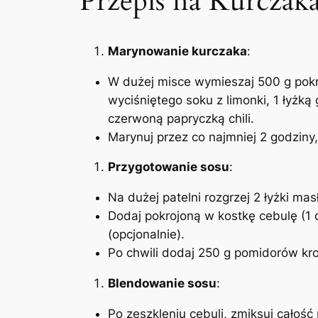
Przepis na Kurcza
Marynowanie kurczaka
:
W dużej misce wymieszaj 500 g pokro
wyciśniętego soku z limonki, 1 łyżk
czerwoną papryczką chili.
Marynuj przez co najmniej 2 godziny,
Przygotowanie sosu
:
Na dużej patelni rozgrzej 2 łyżki ma
Dodaj pokrojoną w kostkę cebulę (1 
(opcjonalnie).
Po chwili dodaj 250 g pomidorów kro
Blendowanie sosu
:
Po zeszkleniu cebuli, zmiksuj całoś