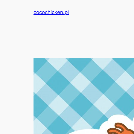
Przejdź
cocochicken.pl
do
treści