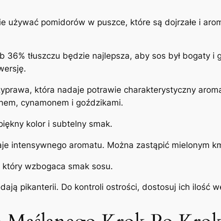
nie używać pomidorów w puszce, które są dojrzałe i ar
b 36% tłuszczu będzie najlepsza, aby sos był bogaty i 
wersję.
zyprawa, która nadaje potrawie charakterystyczny arom
nem, cynamonem i goździkami.
piękny kolor i subtelny smak.
aje intensywnego aromatu. Można zastąpić mielonym k
, który wzbogaca smak sosu.
odają pikanterii. Do kontroli ostrości, dostosuj ich iloś