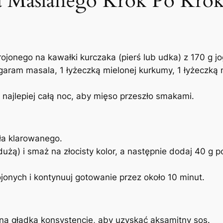
ka Maślanego Krok Po Kro
jonego na kawałki kurczaka (pierś lub udka) z 170 g jo
ą garam masala, 1 łyżeczką mielonej kurkumy, 1 łyżeczką
 najlepiej całą noc, aby mięso przeszło smakami.
sła klarowanego.
dużą) i smaż na złocisty kolor, a następnie dodaj 40 g 
jonych i kontynuuj gotowanie przez około 10 minut.
ć na gładką konsystencję, aby uzyskać aksamitny sos.