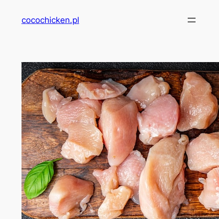
Przejdź
cocochicken.pl
do
treści