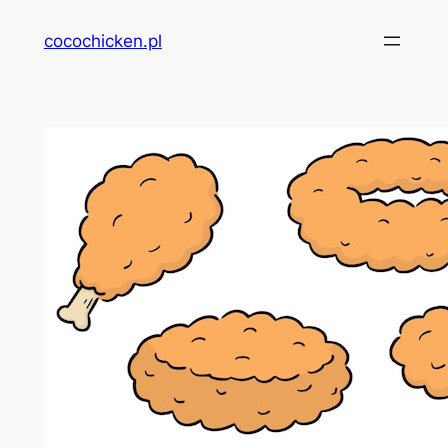
Przejdź
cocochicken.pl
do
treści