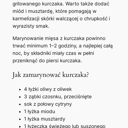
grilowanego kurczaka. Warto także dodać
miód i musztardę, które pomagają w
karmelizacji skórki walczącej o chrupkość i
wyrazisty smak.
Marynowanie mięsa z kurczaka powinno
trwać minimum 1–2 godziny, a najlepiej całą
noc, by składniki miały czas w pełni
przeniknąć do piersi kurczaka.
Jak zamarynować kurczaka?
4 łyżki oliwy z oliwek
3 ząbki czosnku, przeciśnięte
sok z połowy cytryny
1 łyżka miodu
1 łyżka musztardy
1 łyżeczka świeżego lub suszonego