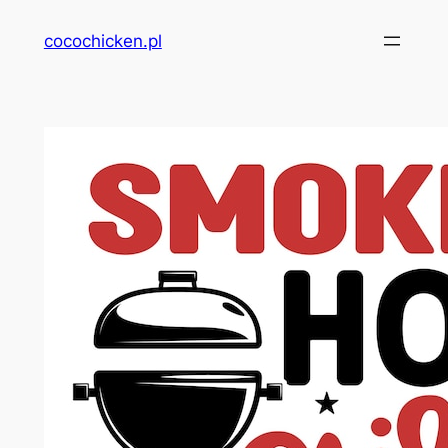
Przejdź
cocochicken.pl
do
treści