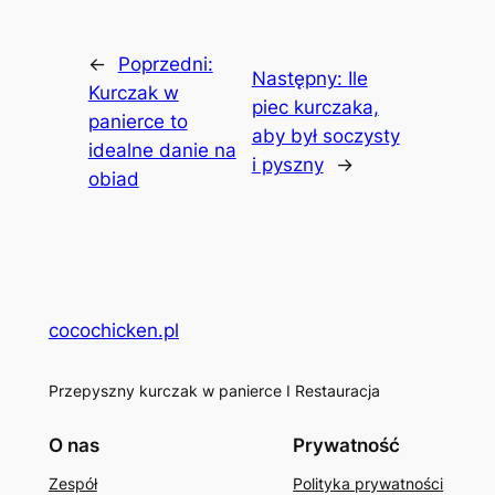
←
Poprzedni:
Następny:
Ile
Kurczak w
piec kurczaka,
panierce to
aby był soczysty
idealne danie na
i pyszny
→
obiad
cocochicken.pl
Przepyszny kurczak w panierce I Restauracja
O nas
Prywatność
Zespół
Polityka prywatności