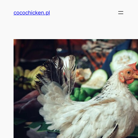
Przejdź
cocochicken.pl
do
treści