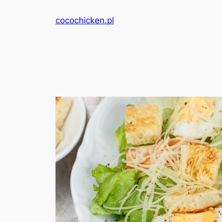
Przejdź
cocochicken.pl
do
treści