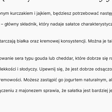
nym kurczakiem i jajkiem, będziesz potrzebować nastę
– główny składnik, który nadaje sałatce charakterysty
arczają białka oraz kremowej konsystencji. Można je 
owanie sera typu gouda lub cheddar, które dobrze się r
lekkości i słodyczy. Upewnij się, że jest dobrze odsąc
remowości. Możesz zastąpić go jogurtem naturalnym, ab
czeniu z majonezem sprawia, że sałatka jest bardziej j