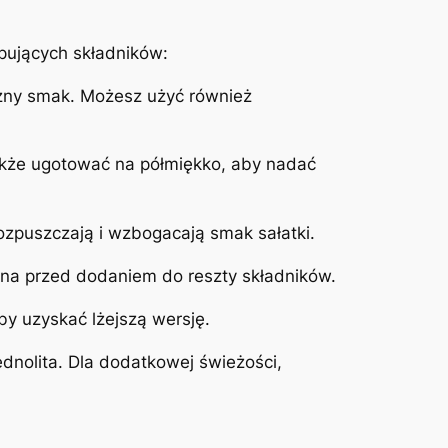
pujących składników:
czny smak. Możesz użyć również
także ugotować na półmiękko, aby nadać
ozpuszczają i wzbogacają smak sałatki.
zona przed dodaniem do reszty składników.
y uzyskać lżejszą wersję.
ednolita. Dla dodatkowej świeżości,