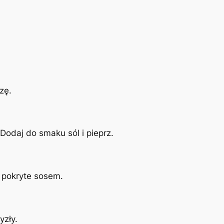
zę.
Dodaj do smaku sól i pieprz.
e pokryte sosem.
yzły.