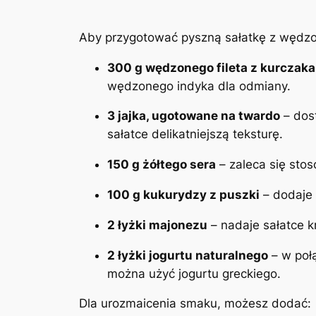
Aby przygotować pyszną sałatkę z wędzo
300 g wędzonego fileta z kurczaka
wędzonego indyka dla odmiany.
3 jajka, ugotowane na twardo
– dost
sałatce delikatniejszą teksturę.
150 g żółtego sera
– zaleca się stos
100 g kukurydzy z puszki
– dodaje 
2 łyżki majonezu
– nadaje sałatce k
2 łyżki jogurtu naturalnego
– w połą
można użyć jogurtu greckiego.
Dla urozmaicenia smaku, możesz dodać: