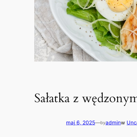
Sałatka z wędzonym
maj 6, 2025
—
admin
w
Unc
by